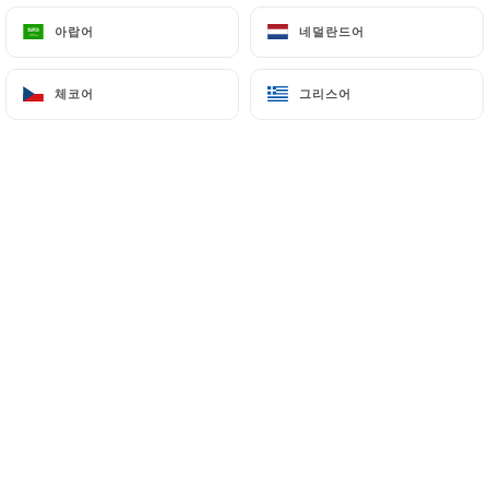
아랍어
아랍어
네덜란드어
네덜란드어
CLARISSA ROSE 평가
CR
체코어
체코어
그리스어
그리스어
5/5
21/05/2026
•
06:56
Dominique DE SAINT MARS 평가
DDSM
5/5
J'adore ce restaurant... c'est delicieux et
chaque table est bien séparee des autres.
On peut se parler. Quel luxe ! J attends qu
ils mettent à leur carte, comme je leur ai
demandé... des beignets d aubergines, un
délice goûté à Florence !
19/05/2026
•
03:46