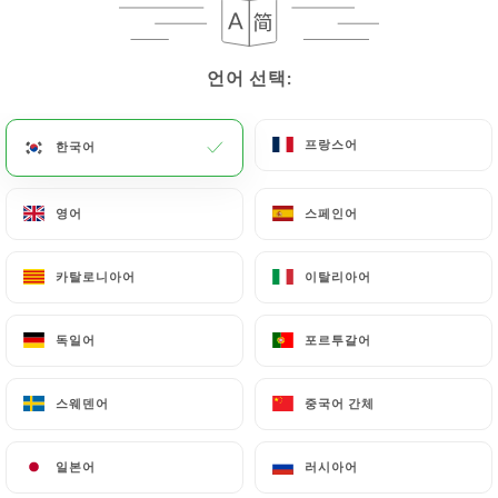
메뉴
KO
언어 선택:
언어 선택:
프랑스어
프랑스어
한국어
한국어
/
홈
리뷰
영어
영어
스페인어
스페인어
리뷰
카탈로니아어
카탈로니아어
이탈리아어
이탈리아어
독일어
독일어
포르투갈어
포르투갈어
1564 Uniiti 리뷰
스웨덴어
스웨덴어
중국어 간체
중국어 간체
4.8 / 5
일본어
일본어
러시아어
러시아어
100% 실제 검증된 리뷰입니다.