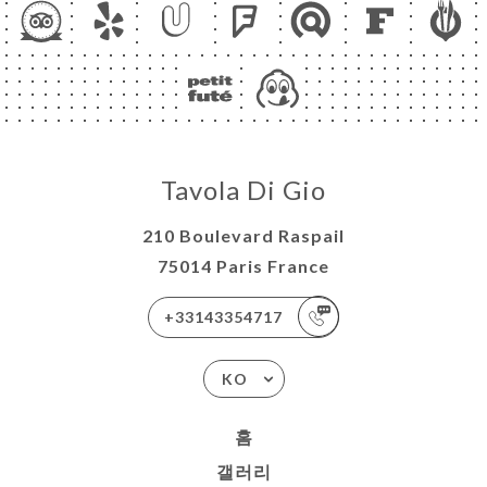
Tavola Di Gio
210 Boulevard Raspail
75014 Paris France
+33143354717
KO
홈
갤러리