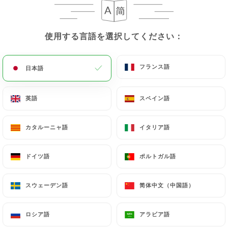
使用する言語を選択してください：
使用する言語を選択してください：
フランス語
フランス語
日本語
日本語
英語
英語
スペイン語
スペイン語
レビュー件数 1564
カタルーニャ語
カタルーニャ語
イタリア語
イタリア語
RESTAURANT ITALIEN GASTRONOMIQUE
210 Boulevard Raspail
ドイツ語
ドイツ語
ポルトガル語
ポルトガル語
75014 Paris France
スウェーデン語
スウェーデン語
简体中文（中国語）
简体中文（中国語）
ロシア語
ロシア語
アラビア語
アラビア語
弊社について