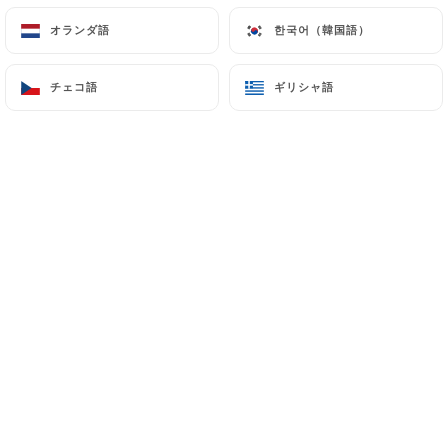
オランダ語
オランダ語
한국어（韓国語）
한국어（韓国語）
Grâce à sa décoration sobre et
チェコ語
チェコ語
ギリシャ語
ギリシャ語
élégante et sa cuisine traditionnelle
retravaillée, la Tavola di Gio a su se
distinguer des nombreuses adresses de
restaurants italiens à Paris.
Le chef s’est réapproprié une cuisine
italienne que l’on limite trop souvent
aux pâtes et vous présente des plats
différents et savoureux comme
l'Involtini alla Brindisina. Quant à la
carte des desserts, elle vous promet
bien des merveilles.