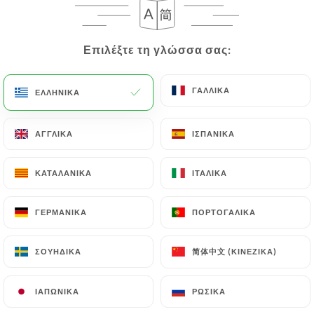
Επιλέξτε τη γλώσσα σας:
Επιλέξτε τη γλώσσα σας:
ΓΑΛΛΙΚΆ
ΓΑΛΛΙΚΆ
ΕΛΛΗΝΙΚΆ
ΕΛΛΗΝΙΚΆ
ΑΓΓΛΙΚΆ
ΑΓΓΛΙΚΆ
ΙΣΠΑΝΙΚΆ
ΙΣΠΑΝΙΚΆ
1564 ΑΞΙΟΛΌΓΗΣΗ
ΚΑΤΑΛΑΝΙΚΆ
ΚΑΤΑΛΑΝΙΚΆ
ΙΤΑΛΙΚΆ
ΙΤΑΛΙΚΆ
RESTAURANT ITALIEN GASTRONOMIQUE
210 Boulevard Raspail
ΓΕΡΜΑΝΙΚΆ
ΓΕΡΜΑΝΙΚΆ
ΠΟΡΤΟΓΑΛΙΚΆ
ΠΟΡΤΟΓΑΛΙΚΆ
75014 Paris France
简体中文 (ΚΙΝΈΖΙΚΑ)
简体中文 (ΚΙΝΈΖΙΚΑ)
ΣΟΥΗΔΙΚΆ
ΣΟΥΗΔΙΚΆ
ΙΑΠΩΝΙΚΆ
ΙΑΠΩΝΙΚΆ
ΡΩΣΙΚΆ
ΡΩΣΙΚΆ
Ποιοι είμαστε;