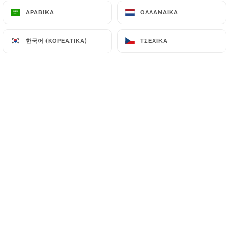
ΑΡΑΒΙΚΆ
ΑΡΑΒΙΚΆ
ΟΛΛΑΝΔΙΚΆ
ΟΛΛΑΝΔΙΚΆ
Grâce à sa décoration sobre et
한국어 (ΚΟΡΕΆΤΙΚΑ)
한국어 (ΚΟΡΕΆΤΙΚΑ)
ΤΣΈΧΙΚΑ
ΤΣΈΧΙΚΑ
élégante et sa cuisine traditionnelle
retravaillée, la Tavola di Gio a su se
distinguer des nombreuses adresses de
restaurants italiens à Paris.
Le chef s’est réapproprié une cuisine
italienne que l’on limite trop souvent
aux pâtes et vous présente des plats
différents et savoureux comme
l'Involtini alla Brindisina. Quant à la
carte des desserts, elle vous promet
bien des merveilles.