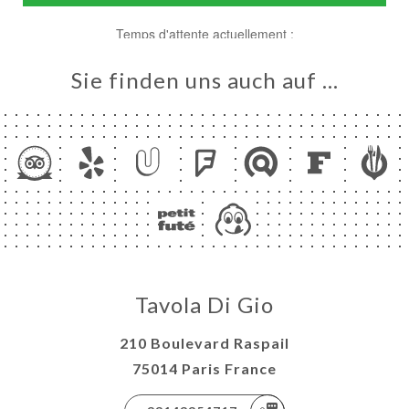
Sie finden uns auch auf …
ART
VIEREN
ERIE
RTUNG
Tavola Di Gio
NÜ
TAKT
210 Boulevard Raspail
75014 Paris France