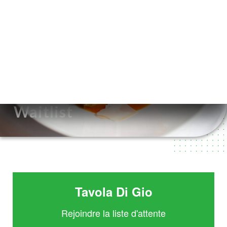
DE
MENÜ
/
START
WAITLIST
Waitlist