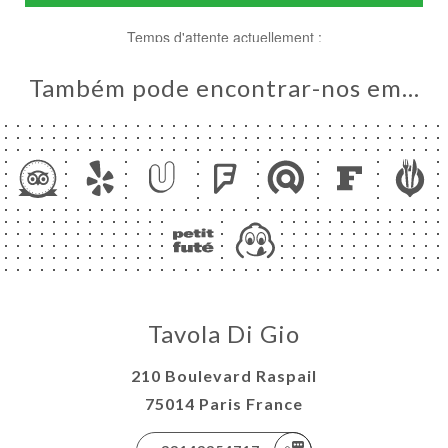
Também pode encontrar-nos em…
NA
AL
RVAR
ERIA
IAÇÃO
Tavola Di Gio
NU
210 Boulevard Raspail
ACTO
75014 Paris France