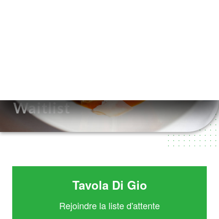
PT
MENU
/
PÁGINA INICIAL
WAITLIST
Waitlist