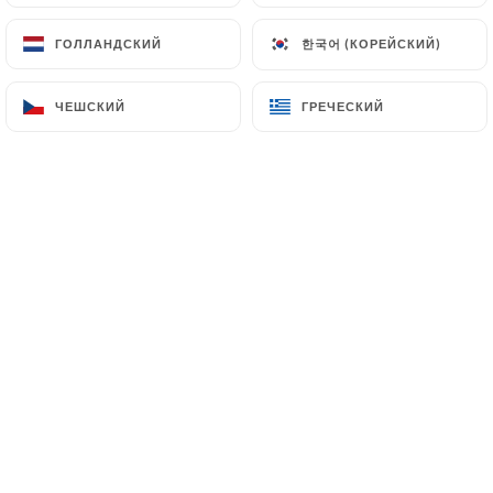
한국어 (КОРЕЙСКИЙ)
한국어 (КОРЕЙСКИЙ)
ГОЛЛАНДСКИЙ
ГОЛЛАНДСКИЙ
Grâce à sa décoration sobre et
ЧЕШСКИЙ
ЧЕШСКИЙ
ГРЕЧЕСКИЙ
ГРЕЧЕСКИЙ
élégante et sa cuisine traditionnelle
retravaillée, la Tavola di Gio a su se
distinguer des nombreuses adresses de
restaurants italiens à Paris.
Le chef s’est réapproprié une cuisine
italienne que l’on limite trop souvent
aux pâtes et vous présente des plats
différents et savoureux comme
l'Involtini alla Brindisina. Quant à la
carte des desserts, elle vous promet
bien des merveilles.