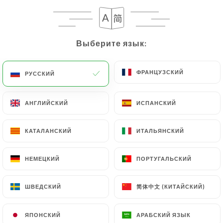
Выберите язык:
Выберите язык:
ФРАНЦУЗСКИЙ
ФРАНЦУЗСКИЙ
РУССКИЙ
РУССКИЙ
АНГЛИЙСКИЙ
АНГЛИЙСКИЙ
ИСПАНСКИЙ
ИСПАНСКИЙ
1564 МНЕНИЙ
RESTAURANT ITALIEN GASTRONOMIQUE
КАТАЛАНСКИЙ
КАТАЛАНСКИЙ
ИТАЛЬЯНСКИЙ
ИТАЛЬЯНСКИЙ
210 Boulevard Raspail
75014 Paris France
НЕМЕЦКИЙ
НЕМЕЦКИЙ
ПОРТУГАЛЬСКИЙ
ПОРТУГАЛЬСКИЙ
简体中文 (КИТАЙСКИЙ)
简体中文 (КИТАЙСКИЙ)
ШВЕДСКИЙ
ШВЕДСКИЙ
Кто мы?
ЯПОНСКИЙ
ЯПОНСКИЙ
АРАБСКИЙ ЯЗЫК
АРАБСКИЙ ЯЗЫК