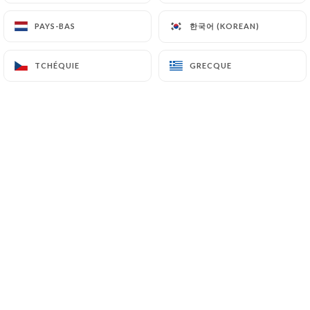
한국어 (KOREAN)
한국어 (KOREAN)
PAYS-BAS
PAYS-BAS
Grâce à sa décoration sobre et
TCHÉQUIE
TCHÉQUIE
GRECQUE
GRECQUE
élégante et sa cuisine traditionnelle
retravaillée, la Tavola di Gio a su se
distinguer des nombreuses adresses de
restaurants italiens à Paris.
Le chef s’est réapproprié une cuisine
italienne que l’on limite trop souvent
aux pâtes et vous présente des plats
différents et savoureux comme
l'Involtini alla Brindisina. Quant à la
carte des desserts, elle vous promet
bien des merveilles.