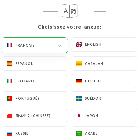
Choisissez votre langue:
Choisissez votre langue:
ENGLISH
ENGLISH
FRANÇAIS
FRANÇAIS
ESPAÑOL
ESPAÑOL
CATALAN
CATALAN
1564 AVIS
RESTAURANT ITALIEN GASTRONOMIQUE
ITALIANO
ITALIANO
DEUTSH
DEUTSH
210 Boulevard Raspail
75014 Paris France
PORTUGUÊS
PORTUGUÊS
SUÉDOIS
SUÉDOIS
简体中文 (CHINESE)
简体中文 (CHINESE)
JAPON
JAPON
RUSSIE
RUSSIE
ARABE
ARABE
Qui sommes nous?